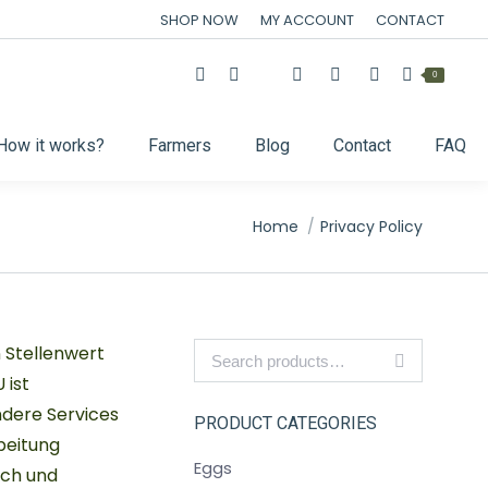
SHOP NOW
MY ACCOUNT
CONTACT
0
How it works?
Farmers
Blog
Contact
FAQ
You are here:
Home
Privacy Policy
 Stellenwert
 ist
dere Services
PRODUCT CATEGORIES
beitung
Eggs
ich und