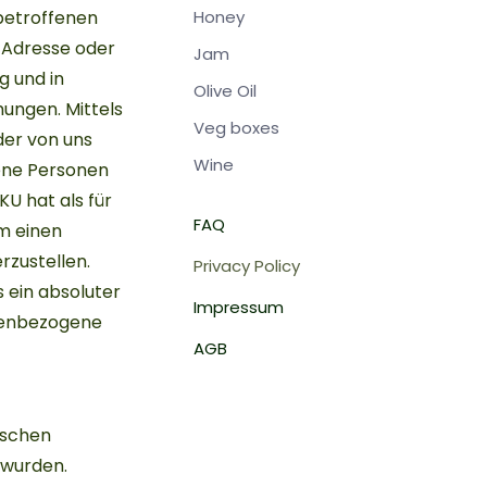
 betroffenen
Honey
-Adresse oder
Jam
g und in
Olive Oil
ungen. Mittels
Veg boxes
der von uns
Wine
ene Personen
U hat als für
FAQ
m einen
rzustellen.
Privacy Policy
 ein absoluter
Impressum
onenbezogene
AGB
ischen
 wurden.