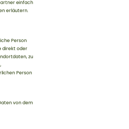
partner einfach
en erläutern.
rliche Person
e direkt oder
andortdaten, zu
,
ürlichen Person
e Daten von dem