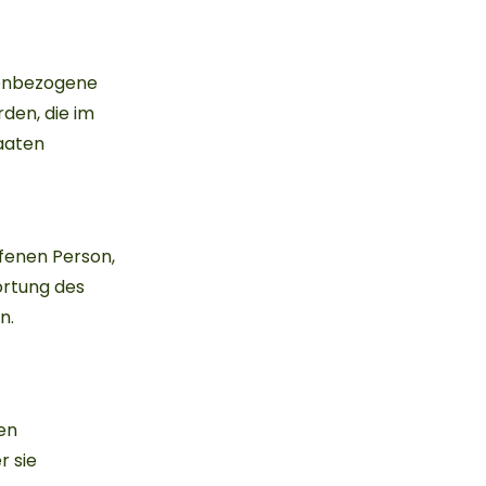
onenbezogene
den, die im
aaten
ffenen Person,
ortung des
n.
en
r sie