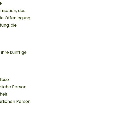
e
isation, das
die Offenlegung
ung, die
ihre künftige
diese
liche Person
heit,
ürlichen Person