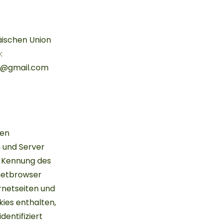
äischen Union
:
me@gmail.com
nen
 und Server
e Kennung des
rnetbrowser
rnetseiten und
ies enthalten,
entifiziert