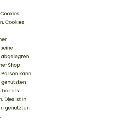
 Cookies
n. Cookies
ner
 seine
s abgelegten
line-Shop
ne Person kann
s genutzten
 bereits
Dies ist in
em genutzten
.