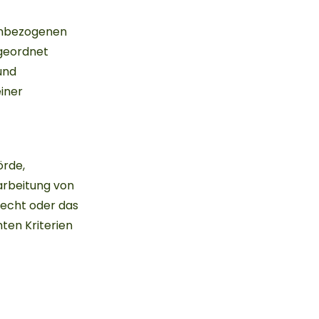
nenbezogenen
ugeordnet
und
iner
örde,
arbeitung von
recht oder das
ten Kriterien