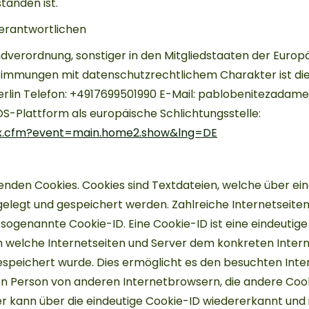
anden ist.
Verantwortlichen
verordnung, sonstiger in den Mitgliedstaaten der Europ
immungen mit datenschutzrechtlichem Charakter ist die
rlin Telefon: +4917699501990 E-Mail: pablobenitezada
OS-Plattform als europäische Schlichtungsstelle:
ex.cfm?event=main.home2.show&lng=DE
den Cookies. Cookies sind Textdateien, welche über ei
egt und gespeichert werden. Zahlreiche Internetseiten
 sogenannte Cookie-ID. Eine Cookie-ID ist eine eindeutig
rch welche Internetseiten und Server dem konkreten Inte
speichert wurde. Dies ermöglicht es den besuchten Inte
nen Person von anderen Internetbrowsern, die andere Cook
 kann über die eindeutige Cookie-ID wiedererkannt und id