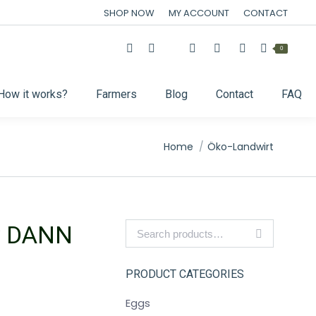
SHOP NOW
MY ACCOUNT
CONTACT
0
How it works?
Farmers
Blog
Contact
FAQ
You are here:
Home
Öko-Landwirt
? DANN
PRODUCT CATEGORIES
Eggs