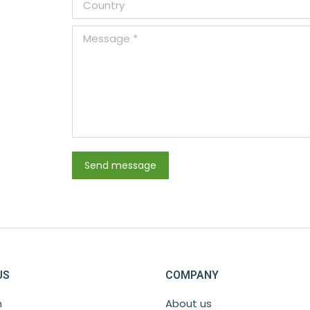
Country
Message *
Send message
US
COMPANY
m
About us