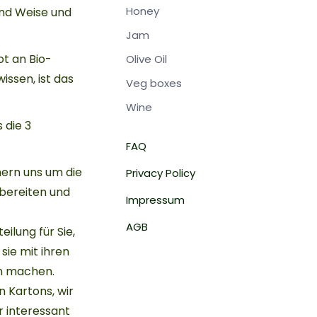
Honey
und Weise und
Jam
ot an Bio-
Olive Oil
issen, ist das
Veg boxes
Wine
 die 3
FAQ
mern uns um die
Privacy Policy
rbereiten und
Impressum
AGB
ilung für Sie,
sie mit ihren
en machen.
 Kartons, wir
r interessant